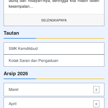
taufiq dan hidayah-Nya, sehingga kita masih diberi
kesempatan…
SELENGKAPNYA
Tautan
SMK Kemdikbud
Kotak Saran dan Pengaduan
Arsip 2026
Maret
2
April
6