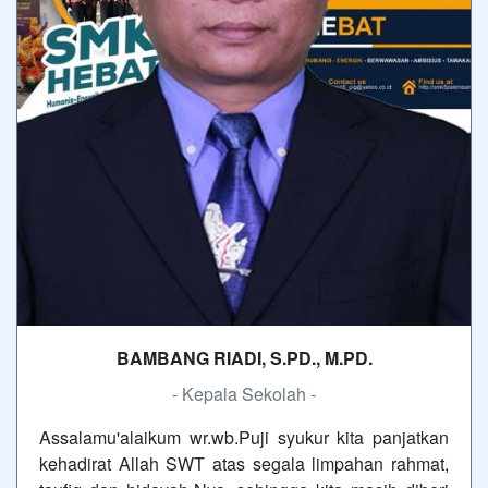
BAMBANG RIADI, S.PD., M.PD.
- Kepala Sekolah -
Assalamu'alaikum wr.wb.Puji syukur kita panjatkan
kehadirat Allah SWT atas segala limpahan rahmat,