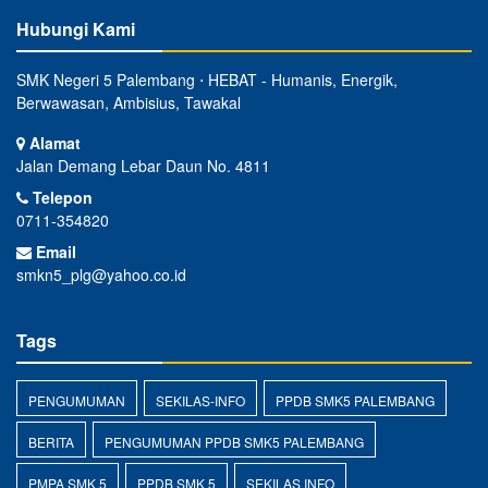
Hubungi Kami
SMK Negeri 5 Palembang ⋅ HEBAT - Humanis, Energik,
Berwawasan, Ambisius, Tawakal
Alamat
Jalan Demang Lebar Daun No. 4811
Telepon
0711-354820
Email
smkn5_plg@yahoo.co.id
Tags
PENGUMUMAN
SEKILAS-INFO
PPDB SMK5 PALEMBANG
BERITA
PENGUMUMAN PPDB SMK5 PALEMBANG
PMPA SMK 5
PPDB SMK 5
SEKILAS INFO