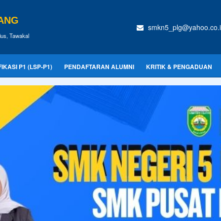
BANG
smkn5_plg@yahoo.co.
us, Tawakal
KASI P1 (LSP-P1)
PENDAFTARAN ALUMNI
KRITIK & PENGADUAN