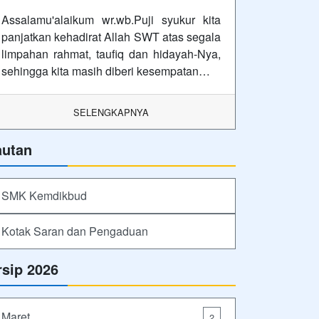
Assalamu'alaikum wr.wb.Puji syukur kita
panjatkan kehadirat Allah SWT atas segala
limpahan rahmat, taufiq dan hidayah-Nya,
sehingga kita masih diberi kesempatan…
SELENGKAPNYA
autan
SMK Kemdikbud
Kotak Saran dan Pengaduan
rsip 2026
Maret
2