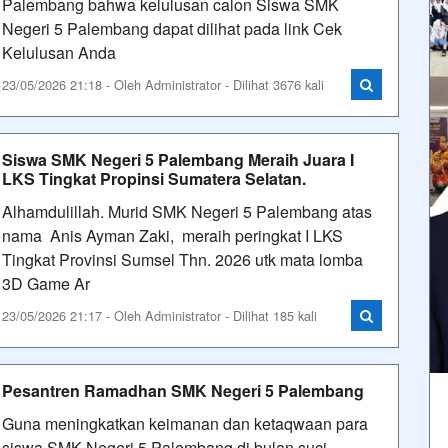
Palembang bahwa kelulusan calon Siswa SMK
Negeri 5 Palembang dapat dilihat pada link Cek
Kelulusan Anda
23/05/2026 21:18 - Oleh Administrator - Dilihat 3676 kali
Siswa SMK Negeri 5 Palembang Meraih Juara I
LKS Tingkat Propinsi Sumatera Selatan.
Alhamdulillah. Murid SMK Negeri 5 Palembang atas
nama Anis Ayman Zaki, meraih peringkat I LKS
Tingkat Provinsi Sumsel Thn. 2026 utk mata lomba
3D Game Ar
23/05/2026 21:17 - Oleh Administrator - Dilihat 185 kali
Pesantren Ramadhan SMK Negeri 5 Palembang
Guna meningkatkan keimanan dan ketaqwaan para
siswa SMK Negeri 5 Palembang di bulan suci