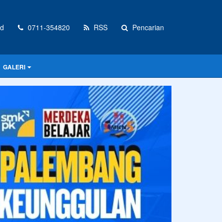
id
0711-354820
RSS
Pencarian
GALERI