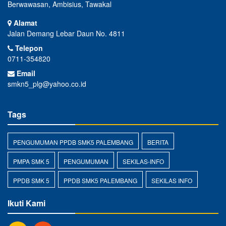
Berwawasan, Ambisius, Tawakal
Alamat
Jalan Demang Lebar Daun No. 4811
Telepon
0711-354820
Email
smkn5_plg@yahoo.co.id
Tags
PENGUMUMAN PPDB SMK5 PALEMBANG
BERITA
PMPA SMK 5
PENGUMUMAN
SEKILAS-INFO
PPDB SMK 5
PPDB SMK5 PALEMBANG
SEKILAS INFO
Ikuti Kami