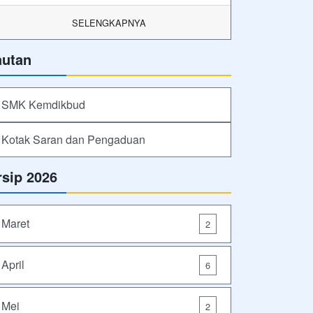
SELENGKAPNYA
autan
SMK Kemdikbud
Kotak Saran dan Pengaduan
rsip 2026
Maret
2
April
6
Mei
2