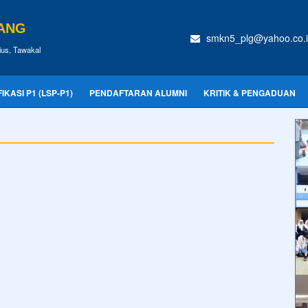
BANG
smkn5_plg@yahoo.co.
us, Tawakal
KASI P1 (LSP-P1)
PENDAFTARAN ALUMNI
KRITIK & PENGADUAN