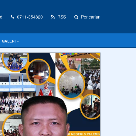
id
0711-354820
RSS
Pencarian
GALERI