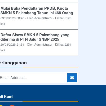
Mulai Buka Pendaftaran PPDB, Kuota
SMKN 5 Palembang Tahun Ini 468 Orang
09/03/2023 08:40 - Oleh Administrator - Dilihat 8128
kali
Daftar Siswa SMKN 5 Palembang yang
diterima di PTN Jalur SNBP 2025
20/03/2025 21:51 - Oleh Administrator - Dilihat 2254
kali
erlangganan
uti Kami