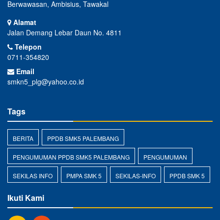
Berwawasan, Ambisius, Tawakal
Alamat
Jalan Demang Lebar Daun No. 4811
Telepon
0711-354820
Email
smkn5_plg@yahoo.co.id
Tags
BERITA
PPDB SMK5 PALEMBANG
PENGUMUMAN PPDB SMK5 PALEMBANG
PENGUMUMAN
SEKILAS INFO
PMPA SMK 5
SEKILAS-INFO
PPDB SMK 5
Ikuti Kami