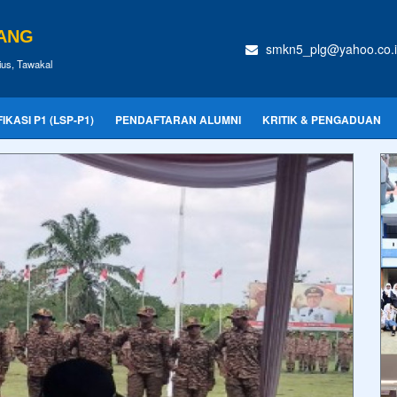
BANG
smkn5_plg@yahoo.co.
us, Tawakal
KASI P1 (LSP-P1)
PENDAFTARAN ALUMNI
KRITIK & PENGADUAN