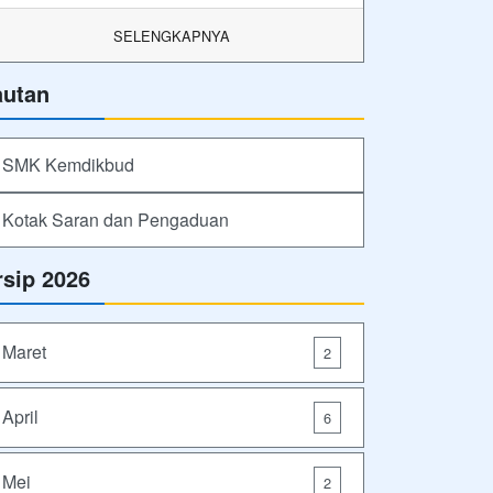
SELENGKAPNYA
autan
SMK Kemdikbud
Kotak Saran dan Pengaduan
rsip 2026
Maret
2
April
6
Mei
2