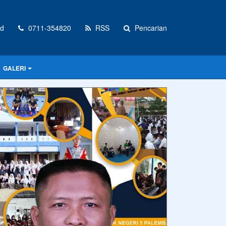
id
0711-354820
RSS
Pencarian
GALERI