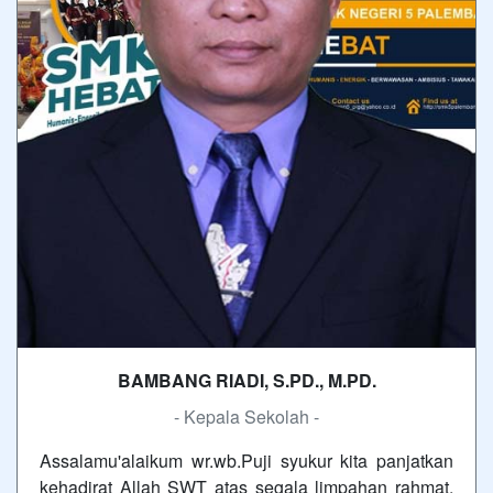
BAMBANG RIADI, S.PD., M.PD.
- Kepala Sekolah -
Assalamu'alaikum wr.wb.Puji syukur kita panjatkan
kehadirat Allah SWT atas segala limpahan rahmat,