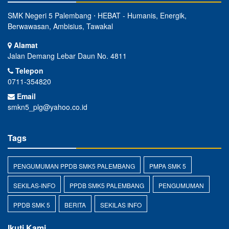
SMK Negeri 5 Palembang ⋅ HEBAT - Humanis, Energik,
Berwawasan, Ambisius, Tawakal
Alamat
Jalan Demang Lebar Daun No. 4811
Telepon
0711-354820
Email
smkn5_plg@yahoo.co.id
Tags
PENGUMUMAN PPDB SMK5 PALEMBANG
PMPA SMK 5
SEKILAS-INFO
PPDB SMK5 PALEMBANG
PENGUMUMAN
PPDB SMK 5
BERITA
SEKILAS INFO
Ikuti Kami